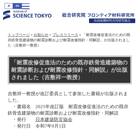
JP
EN
先端無機材料共同研究拠点
トップページ
お知らせ
プレスリリース
「耐震改修促進法のための既
存鉄骨造建築物の耐震診断および耐震改修指針・同解説」が出版されまし
た（吉敷祥一教授）
「耐震改修促進法のための既存鉄骨造建築物の
耐震診断および耐震改修指針・同解説」が出版
されました（吉敷祥一教授）
吉敷祥一教授が改訂委員として参加した書籍が出版されま
した。
・書籍名 2025年改訂版 耐震改修促進法のための既存
鉄骨造建築物の耐震診断および耐震改修指針・同解説
・
発行
日本建築防災協会
・発行日
令和7年9月1日