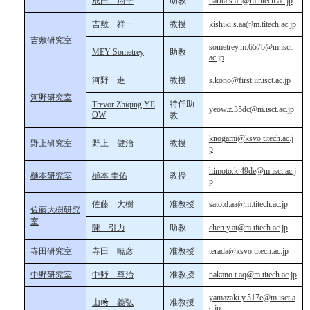
成田 翔平
助教
narita.s.ah@m.titech.ac.jp
吉敷 祥一
教授
kishiki.s.aa@m.titech.ac.jp
吉敷研究室
sometrey.m.657b@m.isct.
MEY Sometrey
助教
ac.jp
河野 進
教授
s.kono@first.iir.isct.ac.jp
河野研究室
特任助
Trevor Zhiqing YE
yeow.z.35dc@m.isct.ac.jp
OW
教
knogami@ksvo.titech.ac.j
野上研究室
野上 健治
教授
p
himoto.k.49de@m.isct.ac.j
樋本研究室
樋本 圭佑
教授
p
佐藤 大樹
准教授
sato.d.aa@m.titech.ac.jp
佐藤大樹研究
室
陳 引力
助教
chen.y.at@m.titech.ac.jp
寺田研究室
寺田 暁彦
准教授
terada@ksvo.titech.ac.jp
中野研究室
中野 尊治
准教授
nakano.t.aq@m.titech.ac.jp
yamazaki.y.517e@m.isct.a
山﨑 義弘
准教授
c.jp