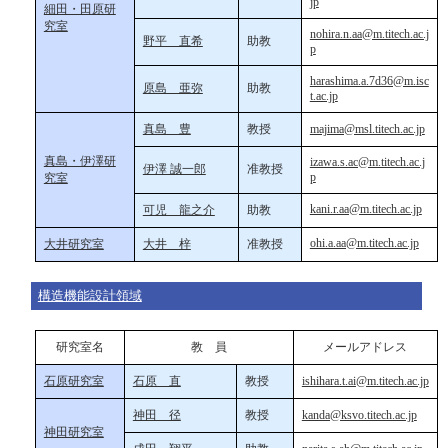
jp
細田・田原研
究室
nohira.n.aa@m.titech.ac.j
野平 直希
助教
p
harashima.a.7d36@m.isc
原島 亜弥
助教
t.ac.jp
真島 豊
教授
majima@msl.titech.ac.jp
真島・伊澤研
izawa.s.ac@m.titech.ac.j
伊澤 誠一郎
准教授
p
究室
kani.r.aa@m.titech.ac.jp
可児 龍之介
助教
ohi.a.aa@m.titech.ac.jp
大井研究室
大井 梓
准教授
構造機能設計領域
研究室名
教 員
メールアドレス
石原研究室
石原 直
教授
ishihara.t.ai@m.titech.ac.jp
神田 径
教授
kanda@ksvo.titech.ac.jp
神田研究室