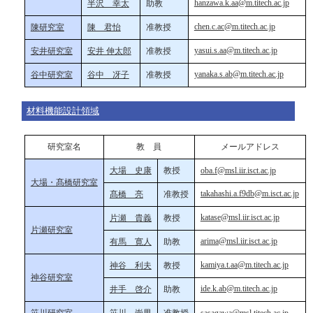
hanzawa.k.aa@m.titech.ac.jp
半沢 幸太
助教
chen.c.ac@m.titech.ac.jp
陳研究室
陳 君怡
准教授
yasui.s.aa@m.titech.ac.jp
安井研究室
安井 伸太郎
准教授
yanaka.s.ab@m.titech.ac.jp
谷中研究室
谷中 冴子
准教授
材料機能設計領域
研究室名
教 員
メールアドレス
大場 史康
教授
oba.f@msl.iir.isct.ac.jp
大場・髙橋研究室
takahashi.a.f9db@m.isct.ac.jp
髙橋 亮
准教授
katase@msl.iir.isct.ac.jp
片瀬 貴義
教授
片瀬研究室
arima@msl.iir.isct.ac.jp
有馬 寛人
助教
kamiya.t.aa@m.titech.ac.jp
神谷 利夫
教授
神谷研究室
ide.k.ab@m.titech.ac.jp
井手 啓介
助教