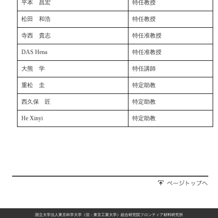
平本 昌宏
特任教授
松田 和浩
特任教授
寺西 貴志
特任准教授
DAS Hena
特任准教授
大熊 学
特任講師
重松 圭
特定助教
西久保 匠
特定助教
He Xinyi
特定助教
国立大学法人東京科学大学（旧：東京工業大学）総合研究院フロンティア材料研究所