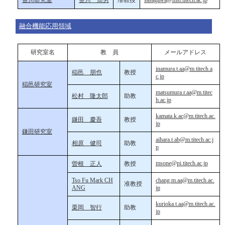
笹川研究室
笹川 崇男
准教授
sasagawa@msl.titech.ac.jp
融合機能応用領域
研究室名
教 員
メールアドレス
inamura.t.aa@m.titech.a
稲邑 朋也
教授
c.jp
稲邑研究室
matsumura.r.aa@m.titec
松村 隆太郎
助教
h.ac.jp
kamata.k.ac@m.titech.ac.
鎌田 慶吾
教授
jp
鎌田研究室
aihara.t.ab@m.titech.ac.j
相原 健司
助教
p
msone@pi.titech.ac.jp
曽根 正人
教授
Tso Fu Mark CH
chang.m.aa@m.titech.ac.
准教授
ANG
jp
kurioka.t.aa@m.titech.ac.
栗岡 智行
助教
jp