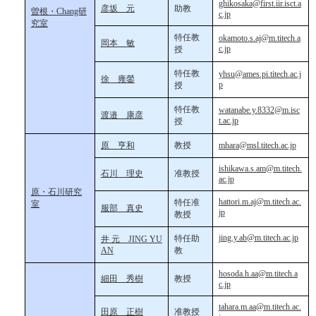
ghikosaka@first.iir.isct.a
彦坂 元
助教
曽根・Chang研
c.jp
究室
特任教
okamoto.s.aj@m.titech.a
岡本 敏
c.jp
授
特任教
yhsu@ames.pi.titech.ac.j
徐 雍鎣
p
授
特任教
watanabe.y.8332@m.isc
渡邉 康彦
t.ac.jp
授
原 亨和
教授
mhara@msl.titech.ac.jp
ishikawa.s.am@m.titech.
石川 理史
准教授
ac.jp
原・石川研究
hattori.m.aj@m.titech.ac.
特任准
室
服部 真史
jp
教授
jing.y.ab@m.titech.ac.jp
特任助
井 元 JING YU
AN
教
hosoda.h.aa@m.titech.a
細田 秀樹
教授
c.jp
tahara.m.aa@m.titech.ac.
田原 正樹
准教授