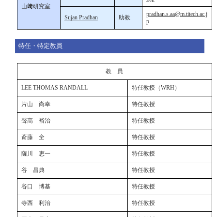
山﨑研究室
pradhan.s.aa@m.titech.ac.j
Sujan Pradhan
助教
p
特任・特定教員
教 員
LEE THOMAS RANDALL
特任教授（WRH）
片山 尚幸
特任教授
聲高 裕治
特任教授
斎藤 全
特任教授
薩川 恵一
特任教授
谷 昌典
特任教授
谷口 博基
特任教授
寺西 利治
特任教授