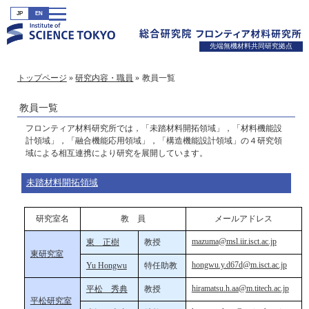
JP
EN
先端無機材料共同研究拠点
トップページ
研究内容・職員
教員一覧
教員一覧
フロンティア材料研究所では，「未踏材料開拓領域」，「材料機能設
計領域」，「融合機能応用領域」，「構造機能設計領域」の４研究領
域による相互連携により研究を展開しています。
未踏材料開拓領域
研究室名
教 員
メールアドレス
mazuma@msl.iir.isct.ac.jp
東 正樹
教授
東研究室
hongwu.y.d67d@m.isct.ac.jp
Yu Hongwu
特任助教
hiramatsu.h.aa@m.titech.ac.jp
平松 秀典
教授
平松研究室