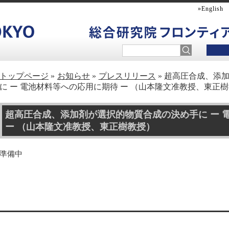
»English
トップページ
お知らせ
プレスリリース
超高圧合成、添
に ー 電池材料等への応用に期待 ー （山本隆文准教授、東正
超高圧合成、添加剤が選択的物質合成の決め手に ー 
ー （山本隆文准教授、東正樹教授）
準備中