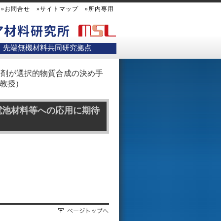
»お問合せ
»サイトマップ
»所内専用
先端無機材料共同研究拠点
加剤が選択的物質合成の決め手
樹教授）
電池材料等への応用に期待