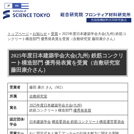
JP
EN
先端無機材料共同研究拠点
トップページ
お知らせ
受賞
2025年度日本建築学会大会(九州) 鉄筋コ
ンクリート構造部門 優秀発表賞を受賞（吉敷研究室 藤田康介さん）
2025年度日本建築学会大会(九州) 鉄筋コンクリ
ート構造部門 優秀発表賞を受賞（吉敷研究室
藤田康介さん）
受賞者
藤田 康介 さん（M2）
所属
吉敷研究室
2025年度日本建築学会大会(九州)
賞名
鉄筋コンクリート構造部門
優秀発表賞
認定団体/
日本建築学会
構造委員会 鉄筋コンクリート構造運営委員会
学会
受賞テー
ねじ固定式あと施工アンカーの引抜き耐力に関する実験