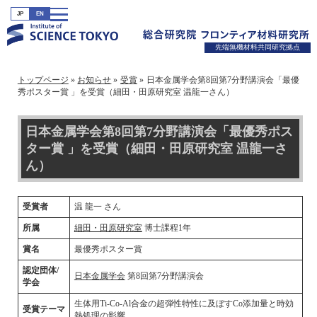
JP
EN
先端無機材料共同研究拠点
トップページ
お知らせ
受賞
日本金属学会第8回第7分野講演会「最優
秀ポスター賞 」を受賞（細田・田原研究室 温龍一さん）
日本金属学会第8回第7分野講演会「最優秀ポス
ター賞 」を受賞（細田・田原研究室 温龍一さ
ん）
受賞者
温 龍一 さん
所属
細田・田原研究室
博士課程1年
賞名
最優秀ポスター賞
認定団体/
日本金属学会
第8回第7分野講演会
学会
生体用Ti-Co-Al合金の超弾性特性に及ぼすCo添加量と時効
受賞テーマ
熱処理の影響