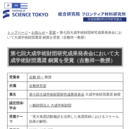
JP
EN
先端無機材料共同研究拠点
トップページ
お知らせ
受賞
第七回大成学術財団研究成果発表会にお
いて大成学術財団選奨 銅賞を受賞（吉敷祥一教授）
第七回大成学術財団研究成果発表会において大
成学術財団選奨 銅賞を受賞（吉敷祥一教授）
受賞者
吉敷 祥一
教授
所属
吉敷研究室
賞名
第七回大成学術財団研究成果発表会
大成学術財団選奨 銅賞
認定団体/
一般財団法人 大成学術財団
学会
受賞テー
「実大免震試験施設を活用した免震部材におけるスケール
マ
効果の解明」