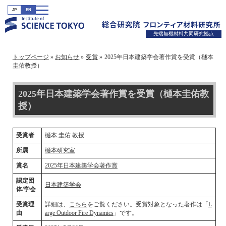
JP
EN
先端無機材料共同研究拠点
トップページ
お知らせ
受賞
2025年日本建築学会著作賞を受賞（樋本
圭佑教授）
2025年日本建築学会著作賞を受賞（樋本圭佑教
授）
受賞者
樋本 圭佑
教授
所属
樋本研究室
賞名
2025年日本建築学会著作賞
認定団
日本建築学会
体/学会
受賞理
詳細は、
こちら
をご覧ください。受賞対象となった著作は「
L
由
arge Outdoor Fire Dynamics
」です。