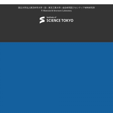
国立大学法人東京科学大学（旧：東京工業大学）総合研究院フロンティア材料研究所
© Materials & Structures Laboratory.