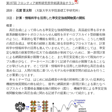
第197回 フロンティア材料研究所学術講演会チラシ
講師：
石渡 晋太郎
（大阪大学大学院基礎工学研究科）
演題：
計算・情報科学を活用した準安定強相関物質の開拓
概要：
高圧合成によって得られる準安定な強相関物質は、高温超伝導を示す水
銀系銅酸化物やトポロジカルらせん磁性を示すペロブスカイト型鉄酸化物
のように、革新的な電子機能を発現します。しかしながら、こうした物質
の高圧合成は、研究者の経験と直感に頼る非効率なプロセスであり、計算
科学や情報科学の活用も進んでいませんでした。この要因としては、準安
定な物質の探索空間が広大で合成経路が単純でないために、第一原理計算
による網羅的探索が困難であること、また常圧安定相と比べて既知のサン
プル数が少なく、データベースに基づく記述子の抽出が困難であることな
どが挙げられます。そこで計算・情報科学を活用した効率的な高圧合成を
進めるには、人間の知見に基づいたモデル化や探索空間の絞込みを行うこ
とが重要になります。
本セミナーでは、はじめに結晶構造や外場の対称性に基づいた従来的な
機能性物質開拓の例を紹介し、後半に網羅的第一原理計算による新たなペ
ロブスカイト型遷移金属酸化物の開拓や（図1）、機械学習による準安定強
相関酸化物の高圧合成に関わる記述子の提案について紹介します。