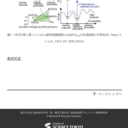
図1：DFT計算に基づくらせん磁性候補物質(Ca,Ba)FeO
の合成経路の可視化(M. Onose, S.
3-d
I. et al., JACS 147, 8260 (2025)).
東研究室
国立大学法人東京科学大学（旧：東京工業大学）総合研究院フロンティア材料研究所
© Materials & Structures Laboratory.