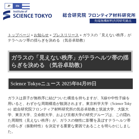
JP
EN
先端無機材料共同研究拠点
トップページ
お知らせ
プレスリリース
ガラスの「見えない秩序」が
テラヘルツ帯の揺らぎを決める （気谷卓助教）
ガラスの「見えない秩序」がテラヘルツ帯の揺
らぎを決める （気谷卓助教）
Science Tokyoニュース 2025年04月09日
ガラスは原子が無秩序に結びついた構造を持ちますが、X線や中性子線を
用いると、わずかな周期構造が観測されます。東京科学大学（Science Toky
o）総合研究院フロンティア材料研究所の気谷卓助教と筑波大学、大阪大
学、東京大学、立命館大学、および京都大学の研究グループは、この隠れ
た周期性（見えない秩序）が、ガラスの物性に影響を及ぼすテラヘルツ帯
の揺らぎ（振動特性）を決定する重要な要因であることを明らかにしまし
た。