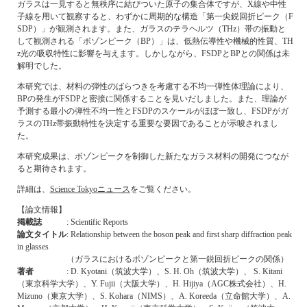
ガラスは一見すると無秩序に結びついた原子の集合体ですが、X線や中性
子線を用いて観察すると、わずかに周期的な構造「第一尖鋭回折ピーク（F
SDP）」が観測されます。また、ガラスのテラヘルツ（THz）帯の振動と
して観測される「ボゾンピーク（BP）」は、低熱伝導性や機械的性質、TH
z光の吸収特性に影響を与えます。しかしながら、FSDPとBPとの関係は未
解明でした。
本研究では、材料の弾性のばらつきを考慮する不均一弾性体理論により、
BPの発生がFSDPと密接に関係することを見いだしました。また、理論が
予測する最小の弾性不均一性とFSDPのスケールがほぼ一致し、FSDPがガ
ラスのTHz帯振動特性を決定する重要な要因であることが示唆されまし
た。
本研究成果は、ボゾンピークを制御した新たなガラス材料の開発につなが
ると期待されます。
詳細は、
Science Tokyoニュース
をご覧ください。
【論文情報】
掲載誌
: Scientific Reports
論文タイトル
: Relationship between the boson peak and first sharp diffraction peak
in glasses
（ガラスにおけるボゾンピークと第一鋭回折ピークの関係）
著者
: D. Kyotani（筑波大学）、S. H. Oh（筑波大学）、 S. Kitani
（東京科学大学）、Y. Fujii（大阪大学）、H. Hijiya（AGC株式会社）、H.
Mizuno（東京大学）、S. Kohara（NIMS）、A. Koreeda（立命館大学）、A.